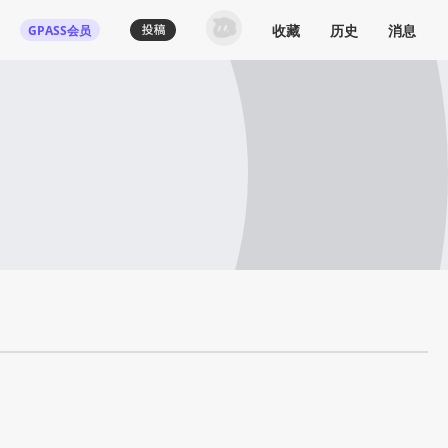
收藏
历史
消息
GPASS会员