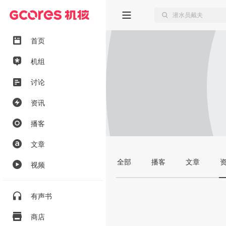
首页
机组
讨论
资讯
播客
文章
全部
播客
文章
视频
有声书
商店