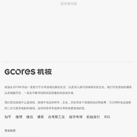
还没有内容
机核从2010年开始一直致力于分享游戏玩家的生活，以及深入探讨游戏相关的文化。我们开发原创的播客
以及视频节目，一直在不断寻找民间高质量的内容创作者。
我们坚信游戏不止是游戏，游戏中包含的科学，文化，历史等各个层面的知识和故事，它们同时也会辐射
到二次元甚至电影的领域，这些内容非常值得分享给热爱游戏的您。
知乎
微博
微信
播客
吉考斯工业
核市奇谭
机核发行
RSS
营业执照