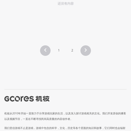
还没有内容
1
2
机核从2010年开始一直致力于分享游戏玩家的生活，以及深入探讨游戏相关的文化。我们开发原创的播客
以及视频节目，一直在不断寻找民间高质量的内容创作者。
我们坚信游戏不止是游戏，游戏中包含的科学，文化，历史等各个层面的知识和故事，它们同时也会辐射