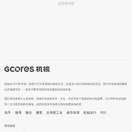
还没有内容
机核从2010年开始一直致力于分享游戏玩家的生活，以及深入探讨游戏相关的文化。我们开发原创的播客
以及视频节目，一直在不断寻找民间高质量的内容创作者。
我们坚信游戏不止是游戏，游戏中包含的科学，文化，历史等各个层面的知识和故事，它们同时也会辐射
到二次元甚至电影的领域，这些内容非常值得分享给热爱游戏的您。
知乎
微博
微信
播客
吉考斯工业
核市奇谭
机核发行
RSS
营业执照