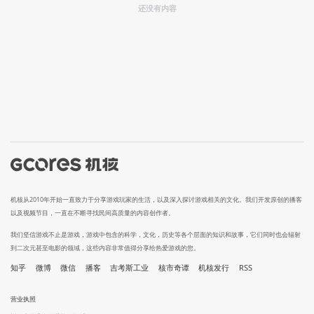
还没有内容
机核从2010年开始一直致力于分享游戏玩家的生活，以及深入探讨游戏相关的文化。我们开发原创的播客
以及视频节目，一直在不断寻找民间高质量的内容创作者。
我们坚信游戏不止是游戏，游戏中包含的科学，文化，历史等各个层面的知识和故事，它们同时也会辐射
到二次元甚至电影的领域，这些内容非常值得分享给热爱游戏的您。
知乎
微博
微信
播客
吉考斯工业
核市奇谭
机核发行
RSS
营业执照