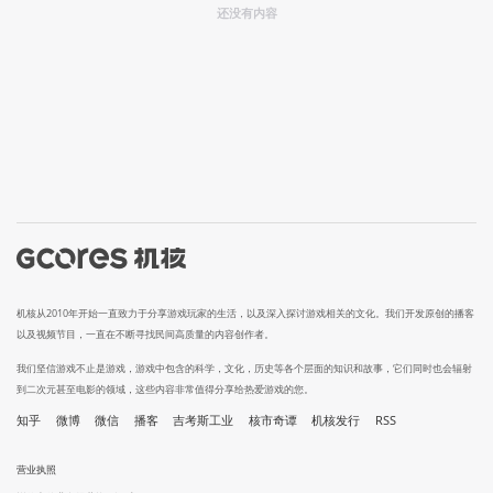
还没有内容
机核从2010年开始一直致力于分享游戏玩家的生活，以及深入探讨游戏相关的文化。我们开发原创的播客
以及视频节目，一直在不断寻找民间高质量的内容创作者。
我们坚信游戏不止是游戏，游戏中包含的科学，文化，历史等各个层面的知识和故事，它们同时也会辐射
到二次元甚至电影的领域，这些内容非常值得分享给热爱游戏的您。
知乎
微博
微信
播客
吉考斯工业
核市奇谭
机核发行
RSS
营业执照