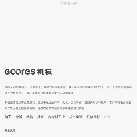
还没有内容
机核从2010年开始一直致力于分享游戏玩家的生活，以及深入探讨游戏相关的文化。我们开发原创的播客
以及视频节目，一直在不断寻找民间高质量的内容创作者。
我们坚信游戏不止是游戏，游戏中包含的科学，文化，历史等各个层面的知识和故事，它们同时也会辐射
到二次元甚至电影的领域，这些内容非常值得分享给热爱游戏的您。
知乎
微博
微信
播客
吉考斯工业
核市奇谭
机核发行
RSS
营业执照