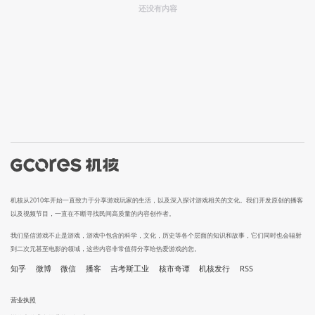
还没有内容
机核从2010年开始一直致力于分享游戏玩家的生活，以及深入探讨游戏相关的文化。我们开发原创的播客
以及视频节目，一直在不断寻找民间高质量的内容创作者。
我们坚信游戏不止是游戏，游戏中包含的科学，文化，历史等各个层面的知识和故事，它们同时也会辐射
到二次元甚至电影的领域，这些内容非常值得分享给热爱游戏的您。
知乎
微博
微信
播客
吉考斯工业
核市奇谭
机核发行
RSS
营业执照