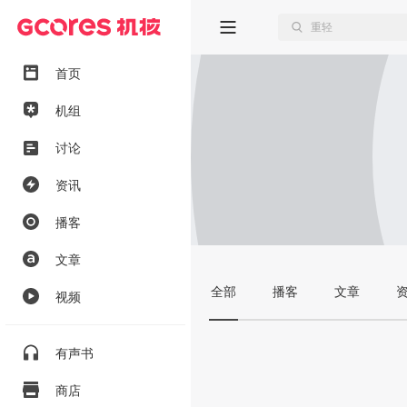
首页
机组
讨论
资讯
播客
文章
全部
播客
文章
视频
有声书
商店