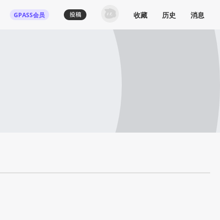
收藏
历史
消息
GPASS会员