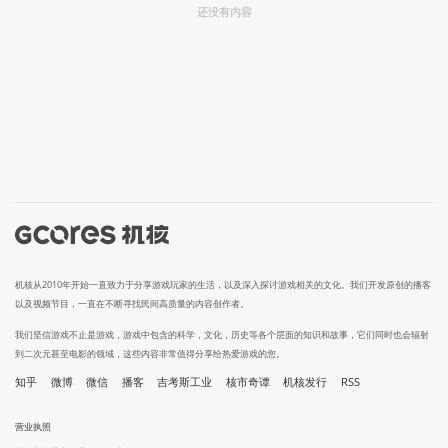
还没有内容
机核从2010年开始一直致力于分享游戏玩家的生活，以及深入探讨游戏相关的文化。我们开发原创的播客
以及视频节目，一直在不断寻找民间高质量的内容创作者。
我们坚信游戏不止是游戏，游戏中包含的科学，文化，历史等各个层面的知识和故事，它们同时也会辐射
到二次元甚至电影的领域，这些内容非常值得分享给热爱游戏的您。
知乎
微博
微信
播客
吉考斯工业
核市奇谭
机核发行
RSS
营业执照