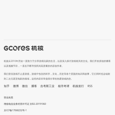
机核从2010年开始一直致力于分享游戏玩家的生活，以及深入探讨游戏相关的文化。我们开发原创的播客
以及视频节目，一直在不断寻找民间高质量的内容创作者。
我们坚信游戏不止是游戏，游戏中包含的科学，文化，历史等各个层面的知识和故事，它们同时也会辐射
到二次元甚至电影的领域，这些内容非常值得分享给热爱游戏的您。
知乎
微博
微信
播客
吉考斯工业
核市奇谭
机核发行
RSS
营业执照
增值电信业务经营许可证 京B2-20191060
京ICP备17068232号-1