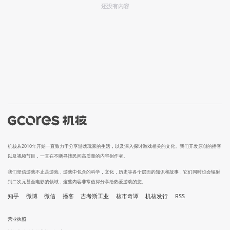
还没有内容
机核从2010年开始一直致力于分享游戏玩家的生活，以及深入探讨游戏相关的文化。我们开发原创的播客
以及视频节目，一直在不断寻找民间高质量的内容创作者。
我们坚信游戏不止是游戏，游戏中包含的科学，文化，历史等各个层面的知识和故事，它们同时也会辐射
到二次元甚至电影的领域，这些内容非常值得分享给热爱游戏的您。
知乎
微博
微信
播客
吉考斯工业
核市奇谭
机核发行
RSS
营业执照