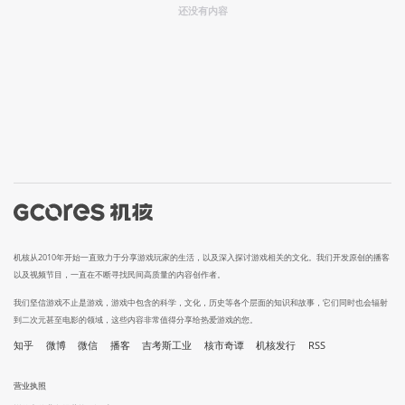
还没有内容
机核从2010年开始一直致力于分享游戏玩家的生活，以及深入探讨游戏相关的文化。我们开发原创的播客
以及视频节目，一直在不断寻找民间高质量的内容创作者。
我们坚信游戏不止是游戏，游戏中包含的科学，文化，历史等各个层面的知识和故事，它们同时也会辐射
到二次元甚至电影的领域，这些内容非常值得分享给热爱游戏的您。
知乎
微博
微信
播客
吉考斯工业
核市奇谭
机核发行
RSS
营业执照