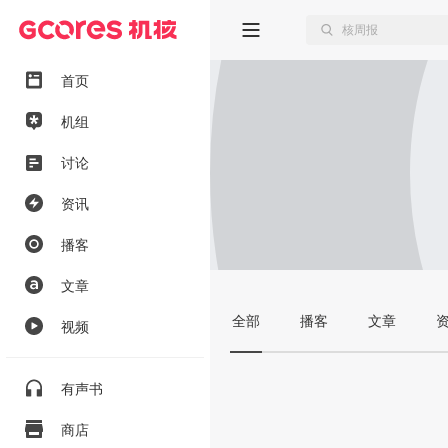
首页
机组
讨论
资讯
播客
文章
全部
播客
文章
视频
有声书
商店