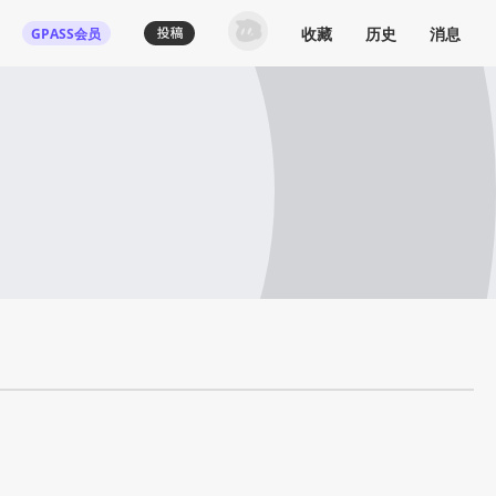
收藏
历史
消息
GPASS会员