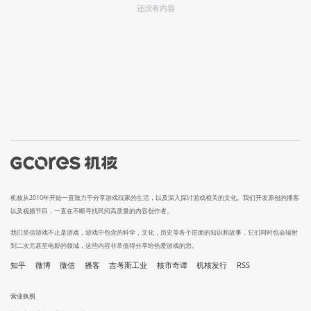
还没有内容
机核从2010年开始一直致力于分享游戏玩家的生活，以及深入探讨游戏相关的文化。我们开发原创的播客
以及视频节目，一直在不断寻找民间高质量的内容创作者。
我们坚信游戏不止是游戏，游戏中包含的科学，文化，历史等各个层面的知识和故事，它们同时也会辐射
到二次元甚至电影的领域，这些内容非常值得分享给热爱游戏的您。
知乎
微博
微信
播客
吉考斯工业
核市奇谭
机核发行
RSS
营业执照