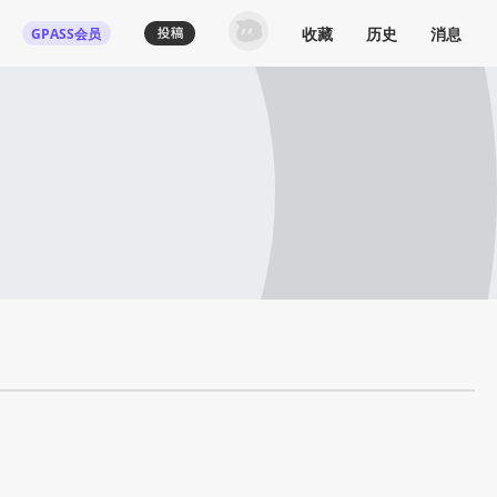
收藏
历史
消息
GPASS会员