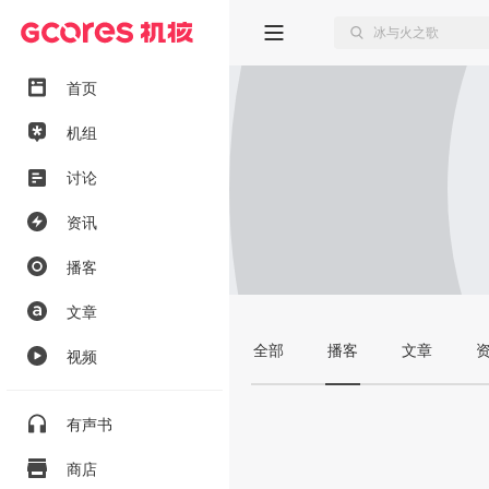
首页
机组
讨论
资讯
播客
文章
全部
播客
文章
视频
有声书
商店