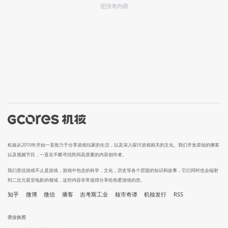
还没有内容
机核从2010年开始一直致力于分享游戏玩家的生活，以及深入探讨游戏相关的文化。我们开发原创的播客
以及视频节目，一直在不断寻找民间高质量的内容创作者。
我们坚信游戏不止是游戏，游戏中包含的科学，文化，历史等各个层面的知识和故事，它们同时也会辐射
到二次元甚至电影的领域，这些内容非常值得分享给热爱游戏的您。
知乎
微博
微信
播客
吉考斯工业
核市奇谭
机核发行
RSS
营业执照