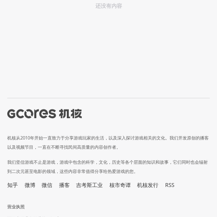
还没有内容
机核从2010年开始一直致力于分享游戏玩家的生活，以及深入探讨游戏相关的文化。我们开发原创的播客
以及视频节目，一直在不断寻找民间高质量的内容创作者。
我们坚信游戏不止是游戏，游戏中包含的科学，文化，历史等各个层面的知识和故事，它们同时也会辐射
到二次元甚至电影的领域，这些内容非常值得分享给热爱游戏的您。
知乎
微博
微信
播客
吉考斯工业
核市奇谭
机核发行
RSS
营业执照