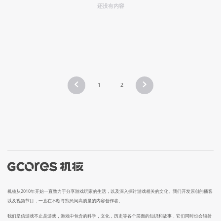
还没有内容
1
2
机核从2010年开始一直致力于分享游戏玩家的生活，以及深入探讨游戏相关的文化。我们开发原创的播客
以及视频节目，一直在不断寻找民间高质量的内容创作者。
我们坚信游戏不止是游戏，游戏中包含的科学，文化，历史等各个层面的知识和故事，它们同时也会辐射