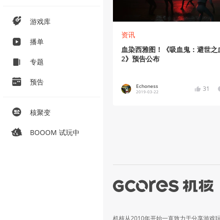
游戏库
资讯
播单
血染西雅图！《吸血鬼：避世之
2》预告公布
专题
预告
Echoness
31
2019-03-22
核聚变
BOOOM 试玩中
机核从2010年开始一直致力于分享游戏