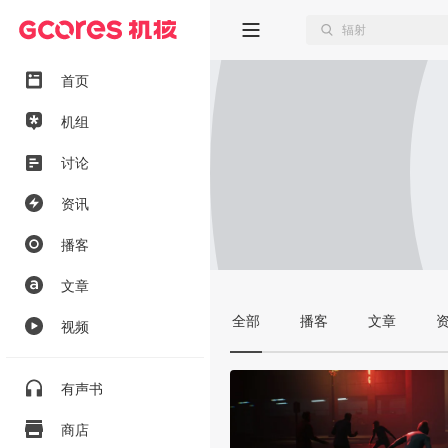
首页
机组
讨论
资讯
播客
文章
全部
播客
文章
视频
有声书
商店