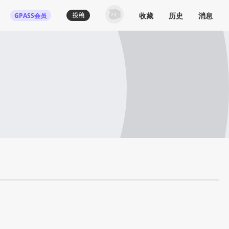
收藏
历史
消息
GPASS会员