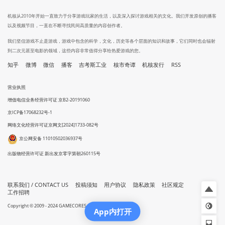
机核从2010年开始一直致力于分享游戏玩家的生活，以及深入探讨游戏相关的文化。我们开发原创的播客
以及视频节目，一直在不断寻找民间高质量的内容创作者。
我们坚信游戏不止是游戏，游戏中包含的科学，文化，历史等各个层面的知识和故事，它们同时也会辐射
到二次元甚至电影的领域，这些内容非常值得分享给热爱游戏的您。
知乎
微博
微信
播客
吉考斯工业
核市奇谭
机核发行
RSS
营业执照
增值电信业务经营许可证 京B2-20191060
京ICP备17068232号-1
网络文化经营许可证京网文[2024]1733-082号
京公网安备 11010502036937号
出版物经营许可证 新出发京零字第朝260115号
联系我们 / CONTACT US
投稿须知
用户协议
隐私政策
社区规定
工作招聘
Copyright © 2009 - 2024 GAMECORES. All Rights Reserved
App内打开