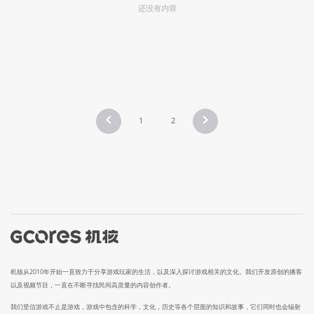
还没有内容
1
2
机核从2010年开始一直致力于分享游戏玩家的生活，以及深入探讨游戏相关的文化。我们开发原创的播客
以及视频节目，一直在不断寻找民间高质量的内容创作者。
我们坚信游戏不止是游戏，游戏中包含的科学，文化，历史等各个层面的知识和故事，它们同时也会辐射