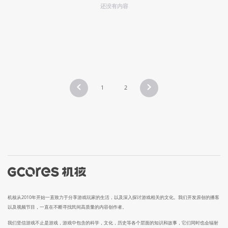
还没有内容
1
2
机核从2010年开始一直致力于分享游戏玩家的生活，以及深入探讨游戏相关的文化。我们开发原创的播客
以及视频节目，一直在不断寻找民间高质量的内容创作者。
我们坚信游戏不止是游戏，游戏中包含的科学，文化，历史等各个层面的知识和故事，它们同时也会辐射