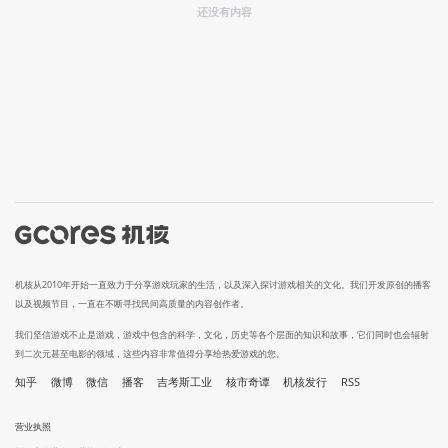
还没有内容
机核从2010年开始一直致力于分享游戏玩家的生活，以及深入探讨游戏相关的文化。我们开发原创的播客
以及视频节目，一直在不断寻找民间高质量的内容创作者。
我们坚信游戏不止是游戏，游戏中包含的科学，文化，历史等各个层面的知识和故事，它们同时也会辐射
到二次元甚至电影的领域，这些内容非常值得分享给热爱游戏的您。
知乎
微博
微信
播客
吉考斯工业
核市奇谭
机核发行
RSS
营业执照