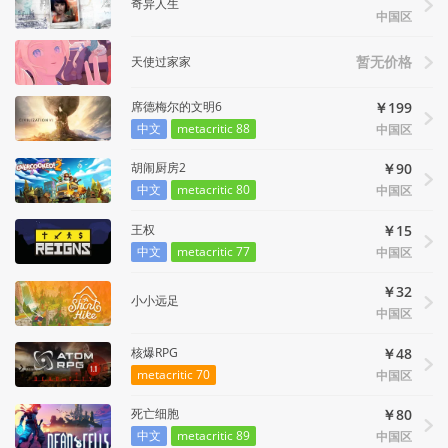
奇异人生
中国区
天使过家家
暂无价格
席德梅尔的文明6
￥199
中文
metacritic 88
中国区
胡闹厨房2
￥90
中文
metacritic 80
中国区
王权
￥15
中文
metacritic 77
中国区
￥32
小小远足
中国区
核爆RPG
￥48
metacritic 70
中国区
死亡细胞
￥80
中文
metacritic 89
中国区