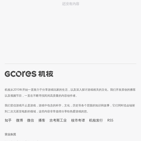
还没有内容
机核从2010年开始一直致力于分享游戏玩家的生活，以及深入探讨游戏相关的文化。我们开发原创的播客
以及视频节目，一直在不断寻找民间高质量的内容创作者。
我们坚信游戏不止是游戏，游戏中包含的科学，文化，历史等各个层面的知识和故事，它们同时也会辐射
到二次元甚至电影的领域，这些内容非常值得分享给热爱游戏的您。
知乎
微博
微信
播客
吉考斯工业
核市奇谭
机核发行
RSS
营业执照