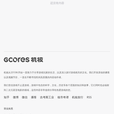
还没有内容
机核从2010年开始一直致力于分享游戏玩家的生活，以及深入探讨游戏相关的文化。我们开发原创的播客
以及视频节目，一直在不断寻找民间高质量的内容创作者。
我们坚信游戏不止是游戏，游戏中包含的科学，文化，历史等各个层面的知识和故事，它们同时也会辐射
到二次元甚至电影的领域，这些内容非常值得分享给热爱游戏的您。
知乎
微博
微信
播客
吉考斯工业
核市奇谭
机核发行
RSS
营业执照