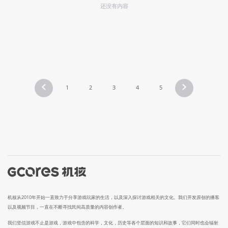
还没有内容
1
2
3
4
5
机核从2010年开始一直致力于分享游戏玩家的生活，以及深入探讨游戏相关的文化。我们开发原创的播客
以及视频节目，一直在不断寻找民间高质量的内容创作者。
我们坚信游戏不止是游戏，游戏中包含的科学，文化，历史等各个层面的知识和故事，它们同时也会辐射