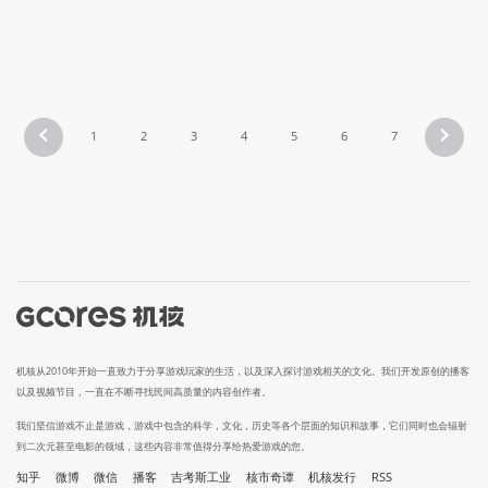
1
2
3
4
5
6
7
机核从2010年开始一直致力于分享游戏玩家的生活，以及深入探讨游戏相关的文化。我们开发原创的播客
以及视频节目，一直在不断寻找民间高质量的内容创作者。
我们坚信游戏不止是游戏，游戏中包含的科学，文化，历史等各个层面的知识和故事，它们同时也会辐射
到二次元甚至电影的领域，这些内容非常值得分享给热爱游戏的您。
知乎
微博
微信
播客
吉考斯工业
核市奇谭
机核发行
RSS