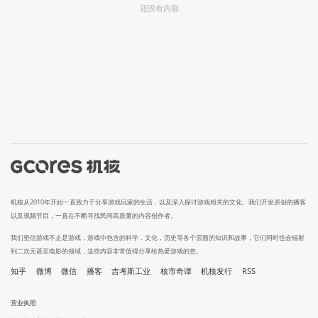
还没有内容
机核从2010年开始一直致力于分享游戏玩家的生活，以及深入探讨游戏相关的文化。我们开发原创的播客
以及视频节目，一直在不断寻找民间高质量的内容创作者。
我们坚信游戏不止是游戏，游戏中包含的科学，文化，历史等各个层面的知识和故事，它们同时也会辐射
到二次元甚至电影的领域，这些内容非常值得分享给热爱游戏的您。
知乎
微博
微信
播客
吉考斯工业
核市奇谭
机核发行
RSS
营业执照