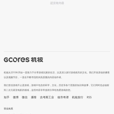
还没有内容
机核从2010年开始一直致力于分享游戏玩家的生活，以及深入探讨游戏相关的文化。我们开发原创的播客
以及视频节目，一直在不断寻找民间高质量的内容创作者。
我们坚信游戏不止是游戏，游戏中包含的科学，文化，历史等各个层面的知识和故事，它们同时也会辐射
到二次元甚至电影的领域，这些内容非常值得分享给热爱游戏的您。
知乎
微博
微信
播客
吉考斯工业
核市奇谭
机核发行
RSS
营业执照