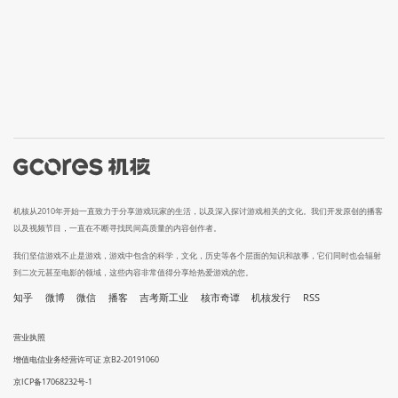
机核从2010年开始一直致力于分享游戏玩家的生活，以及深入探讨游戏相关的文化。我们开发原创的播客
以及视频节目，一直在不断寻找民间高质量的内容创作者。
我们坚信游戏不止是游戏，游戏中包含的科学，文化，历史等各个层面的知识和故事，它们同时也会辐射
到二次元甚至电影的领域，这些内容非常值得分享给热爱游戏的您。
知乎
微博
微信
播客
吉考斯工业
核市奇谭
机核发行
RSS
营业执照
增值电信业务经营许可证 京B2-20191060
京ICP备17068232号-1