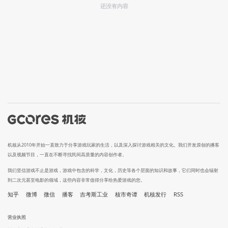
还没有内容
机核从2010年开始一直致力于分享游戏玩家的生活，以及深入探讨游戏相关的文化。我们开发原创的播客
以及视频节目，一直在不断寻找民间高质量的内容创作者。
我们坚信游戏不止是游戏，游戏中包含的科学，文化，历史等各个层面的知识和故事，它们同时也会辐射
到二次元甚至电影的领域，这些内容非常值得分享给热爱游戏的您。
知乎
微博
微信
播客
吉考斯工业
核市奇谭
机核发行
RSS
营业执照