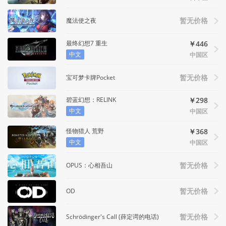
魔法使之夜
暂无价格
最终幻想7 重生
￥446
中文
中国区
宝可梦卡牌Pocket
暂无价格
碧蓝幻想：RELINK
￥298
中文
中国区
怪物猎人 荒野
￥368
中文
中国区
OPUS：心相吾山
暂无价格
OD
暂无价格
Schrödinger's Call (薛定谔的电话)
暂无价格