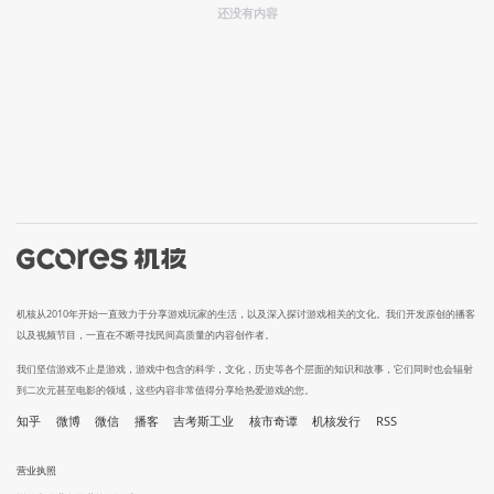
还没有内容
机核从2010年开始一直致力于分享游戏玩家的生活，以及深入探讨游戏相关的文化。我们开发原创的播客
以及视频节目，一直在不断寻找民间高质量的内容创作者。
我们坚信游戏不止是游戏，游戏中包含的科学，文化，历史等各个层面的知识和故事，它们同时也会辐射
到二次元甚至电影的领域，这些内容非常值得分享给热爱游戏的您。
知乎
微博
微信
播客
吉考斯工业
核市奇谭
机核发行
RSS
营业执照