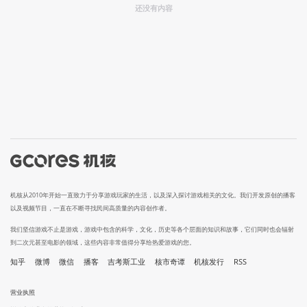
还没有内容
机核从2010年开始一直致力于分享游戏玩家的生活，以及深入探讨游戏相关的文化。我们开发原创的播客
以及视频节目，一直在不断寻找民间高质量的内容创作者。
我们坚信游戏不止是游戏，游戏中包含的科学，文化，历史等各个层面的知识和故事，它们同时也会辐射
到二次元甚至电影的领域，这些内容非常值得分享给热爱游戏的您。
知乎
微博
微信
播客
吉考斯工业
核市奇谭
机核发行
RSS
营业执照