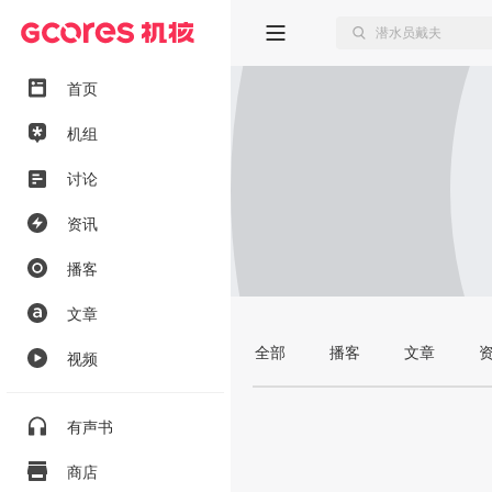
首页
机组
讨论
资讯
播客
文章
全部
播客
文章
视频
有声书
商店