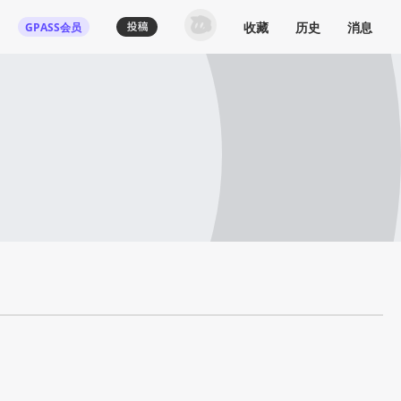
收藏
历史
消息
GPASS会员