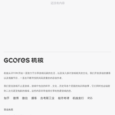
还没有内容
机核从2010年开始一直致力于分享游戏玩家的生活，以及深入探讨游戏相关的文化。我们开发原创的播客
以及视频节目，一直在不断寻找民间高质量的内容创作者。
我们坚信游戏不止是游戏，游戏中包含的科学，文化，历史等各个层面的知识和故事，它们同时也会辐射
到二次元甚至电影的领域，这些内容非常值得分享给热爱游戏的您。
知乎
微博
微信
播客
吉考斯工业
核市奇谭
机核发行
RSS
营业执照