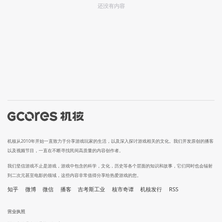
还没有内容
机核从2010年开始一直致力于分享游戏玩家的生活，以及深入探讨游戏相关的文化。我们开发原创的播客
以及视频节目，一直在不断寻找民间高质量的内容创作者。
我们坚信游戏不止是游戏，游戏中包含的科学，文化，历史等各个层面的知识和故事，它们同时也会辐射
到二次元甚至电影的领域，这些内容非常值得分享给热爱游戏的您。
知乎
微博
微信
播客
吉考斯工业
核市奇谭
机核发行
RSS
营业执照