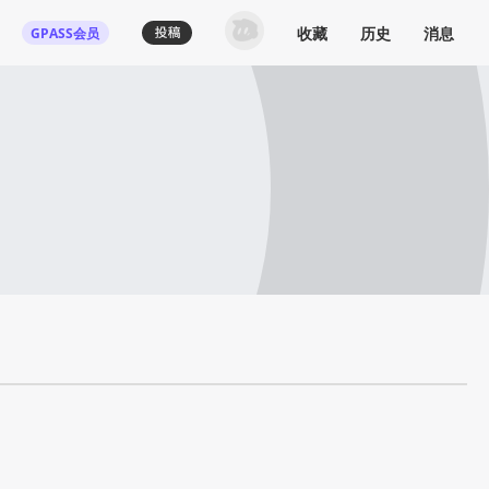
收藏
历史
消息
GPASS会员
登录机核你可以：
下载收藏播客节目
多端历史播放同步
发布内容动态/评论
关注喜欢的创作者
登录 / 注册