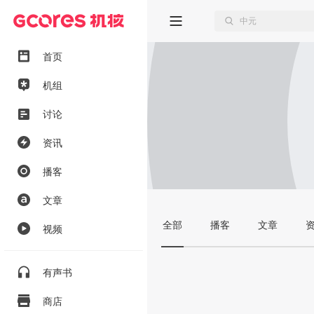
首页
机组
讨论
资讯
播客
文章
全部
播客
文章
视频
有声书
商店