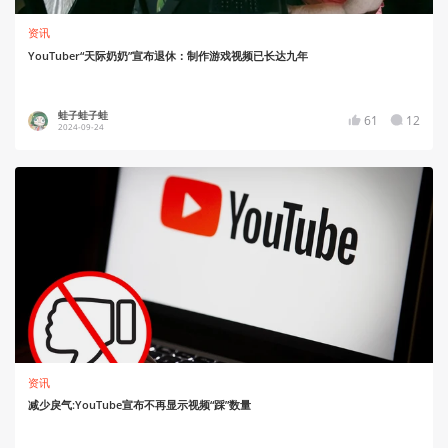
资讯
YouTuber“天际奶奶”宣布退休：制作游戏视频已长达九年
蛙子蛙子蛙
61
12
2024-09-24
资讯
减少戾气:YouTube宣布不再显示视频“踩”数量