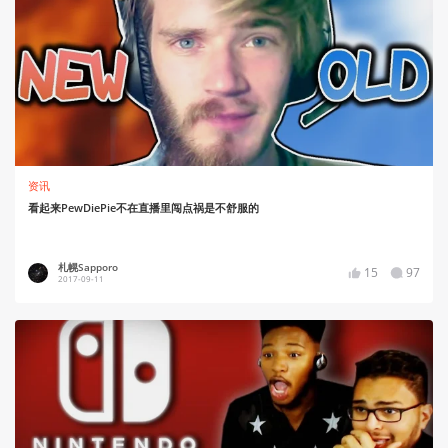
资讯
看起来PewDiePie不在直播里闯点祸是不舒服的
札幌Sapporo
15
97
2017-09-11