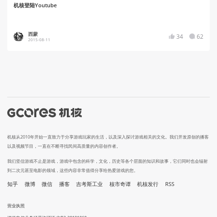
机核登陆Youtube
西蒙
34
62
2015-08-11
机核从2010年开始一直致力于分享游戏玩家的生活，以及深入探讨游戏相关的文化。我们开发原创的播客
以及视频节目，一直在不断寻找民间高质量的内容创作者。
我们坚信游戏不止是游戏，游戏中包含的科学，文化，历史等各个层面的知识和故事，它们同时也会辐射
到二次元甚至电影的领域，这些内容非常值得分享给热爱游戏的您。
知乎
微博
微信
播客
吉考斯工业
核市奇谭
机核发行
RSS
营业执照