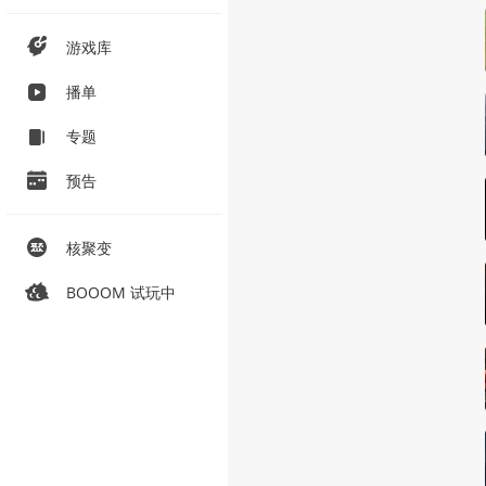
游戏库
播单
专题
预告
核聚变
BOOOM 试玩中