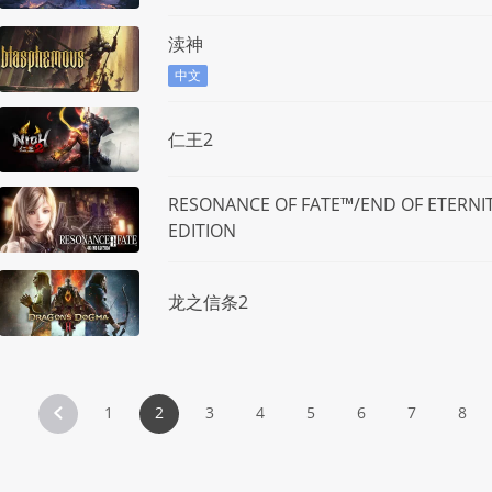
渎神
中文
仁王2
RESONANCE OF FATE™/END OF ETERNI
EDITION
龙之信条2
1
2
3
4
5
6
7
8