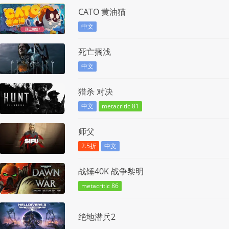
CATO 黄油猫
中文
死亡搁浅
中文
猎杀 对决
中文
metacritic 81
师父
2.5折
中文
战锤40K 战争黎明
metacritic 86
绝地潜兵2