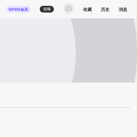
收藏
历史
消息
GPASS会员