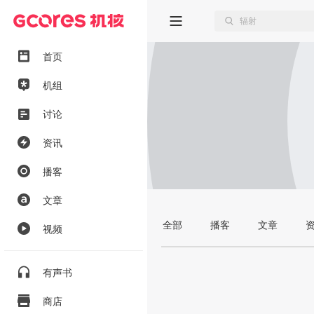
首页
机组
讨论
资讯
播客
文章
全部
播客
文章
视频
有声书
商店