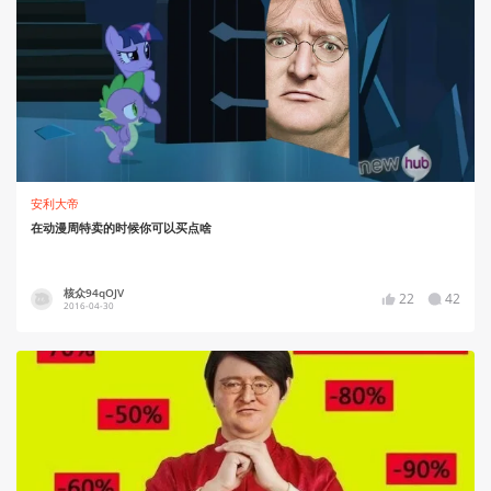
安利大帝
在动漫周特卖的时候你可以买点啥
核众94qOJV
22
42
2016-04-30