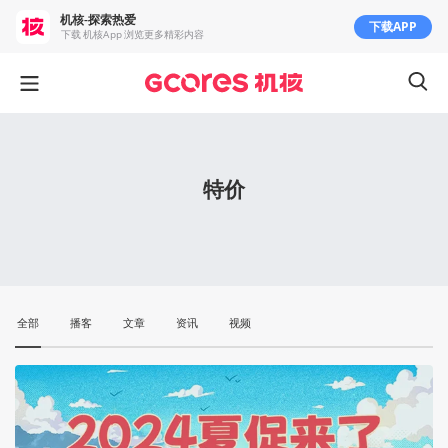
机核-探索热爱
下载APP
下载 机核App 浏览更多精彩内容
特价
全部
播客
文章
资讯
视频