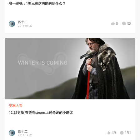
省一波钱：1美元在这周能买到什么？
四十二
8
38
2016-01-20
安利大帝
12.25更新 有关在steam上过圣诞的小建议
四十二
49
151
2015-12-25