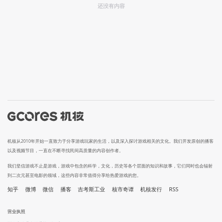
还没有内容
机核从2010年开始一直致力于分享游戏玩家的生活，以及深入探讨游戏相关的文化。我们开发原创的播客
以及视频节目，一直在不断寻找民间高质量的内容创作者。
我们坚信游戏不止是游戏，游戏中包含的科学，文化，历史等各个层面的知识和故事，它们同时也会辐射
到二次元甚至电影的领域，这些内容非常值得分享给热爱游戏的您。
知乎
微博
微信
播客
吉考斯工业
核市奇谭
机核发行
RSS
营业执照