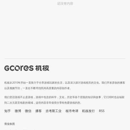
还没有内容
机核从2010年开始一直致力于分享游戏玩家的生活，以及深入探讨游戏相关的文化。我们开发原创的播客
以及视频节目，一直在不断寻找民间高质量的内容创作者。
我们坚信游戏不止是游戏，游戏中包含的科学，文化，历史等各个层面的知识和故事，它们同时也会辐射
到二次元甚至电影的领域，这些内容非常值得分享给热爱游戏的您。
知乎
微博
微信
播客
吉考斯工业
核市奇谭
机核发行
RSS
营业执照