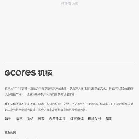
还没有内容
机核从2010年开始一直致力于分享游戏玩家的生活，以及深入探讨游戏相关的文化。我们开发原创的播客
以及视频节目，一直在不断寻找民间高质量的内容创作者。
我们坚信游戏不止是游戏，游戏中包含的科学，文化，历史等各个层面的知识和故事，它们同时也会辐射
到二次元甚至电影的领域，这些内容非常值得分享给热爱游戏的您。
知乎
微博
微信
播客
吉考斯工业
核市奇谭
机核发行
RSS
营业执照