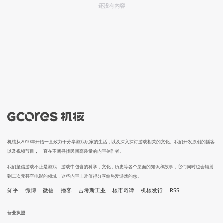
还没有内容
机核从2010年开始一直致力于分享游戏玩家的生活，以及深入探讨游戏相关的文化。我们开发原创的播客
以及视频节目，一直在不断寻找民间高质量的内容创作者。
我们坚信游戏不止是游戏，游戏中包含的科学，文化，历史等各个层面的知识和故事，它们同时也会辐射
到二次元甚至电影的领域，这些内容非常值得分享给热爱游戏的您。
知乎
微博
微信
播客
吉考斯工业
核市奇谭
机核发行
RSS
营业执照