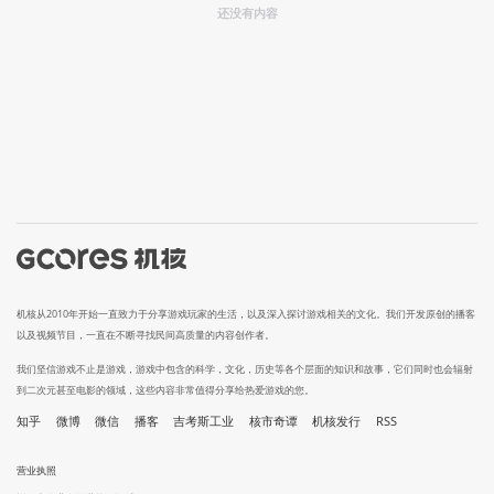
还没有内容
机核从2010年开始一直致力于分享游戏玩家的生活，以及深入探讨游戏相关的文化。我们开发原创的播客
以及视频节目，一直在不断寻找民间高质量的内容创作者。
我们坚信游戏不止是游戏，游戏中包含的科学，文化，历史等各个层面的知识和故事，它们同时也会辐射
到二次元甚至电影的领域，这些内容非常值得分享给热爱游戏的您。
知乎
微博
微信
播客
吉考斯工业
核市奇谭
机核发行
RSS
营业执照