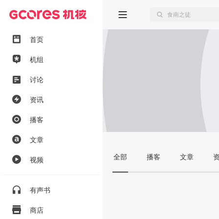
首页
机组
讨论
资讯
播客
文章
全部
播客
文章
视频
有声书
商店