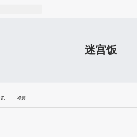
迷宫饭
资讯
视频