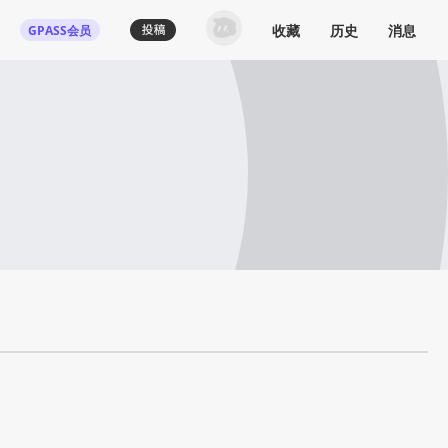
收藏
历史
消息
GPASS会员